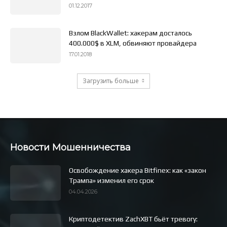
01.12.2017
Взлом BlackWallet: хакерам досталось
400.000$ в XLM, обвиняют провайдера
17.01.2018
Загрузить больше
Новости Мошенничества
Освобождение хакера Bitfinex: как «закон
Трампа» изменил его срок
04.04.2026
Криптодетектив ZachXBT бьёт тревогу: