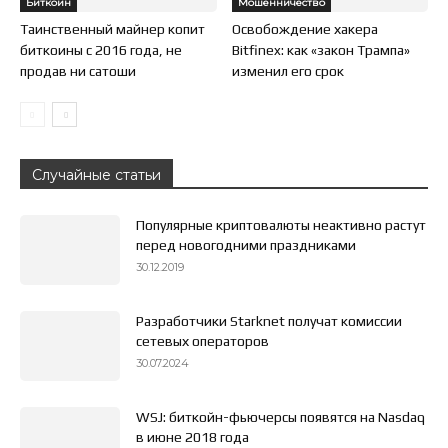
Биткоин
Мошенничество
Таинственный майнер копит
Освобождение хакера
биткоины с 2016 года, не
Bitfinex: как «закон Трампа»
продав ни сатоши
изменил его срок
Случайные статьи
Популярные криптовалюты неактивно растут
перед новогодними праздниками
30.12.2019
Разработчики Starknet получат комиссии
сетевых операторов
30.07.2024
WSJ: биткойн-фьючерсы появятся на Nasdaq
в июне 2018 года