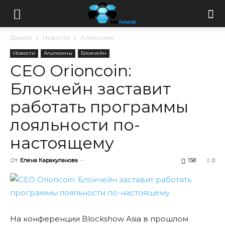
Домой
Новости
Альткоины
Новости
Альткоины
Блокчейн
СЕО Orioncoin:
Блокчейн заставит
работать программы
лояльности по-
настоящему
От
Елена Каракуланова
-
158
0
На конференции Blockshow Asia в прошлом