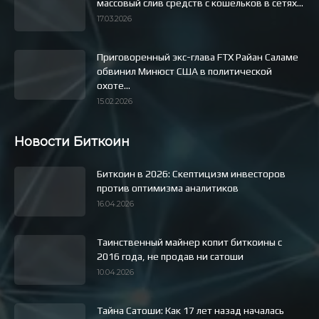
массовый слив средств с кошельков в сетях...
17.03.2026
Приговоренный экс-глава FTX Райан Саламе
обвинил Минюст США в политической
охоте...
15.02.2026
Новости Биткоин
Биткоин в 2026: Скептицизм инвесторов
против оптимизма аналитиков
16.04.2026
Таинственный майнер копит биткоины с
2016 года, не продав ни сатоши
10.04.2026
Тайна Сатоши: Как 17 лет назад началась