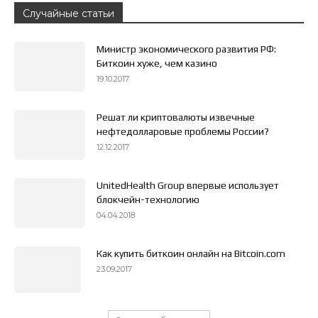
Случайные статьи
Министр экономического развития РФ:
Биткоин хуже, чем казино
19.10.2017
Решат ли криптовалюты извечные
нефтедолларовые проблемы России?
12.12.2017
UnitedHealth Group впервые использует
блокчейн-технологию
04.04.2018
Как купить биткоин онлайн на Bitcoin.com
23.09.2017