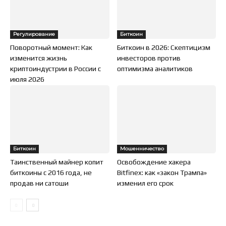
Регулирование
Биткоин
Поворотный момент: Как
Биткоин в 2026: Скептицизм
изменится жизнь
инвесторов против
криптоиндустрии в России с
оптимизма аналитиков
июля 2026
Биткоин
Мошенничество
Таинственный майнер копит
Освобождение хакера
биткоины с 2016 года, не
Bitfinex: как «закон Трампа»
продав ни сатоши
изменил его срок