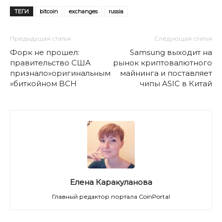
ТЕГИ
bitcoin
exchanges
russia
Предыдущая статья
Следующая статья
Форк не прошел:
Samsung выходит на
правительство США
рынок криптовалютного
признало»оригинальным
майнинга и поставляет
»биткойном BCH
чипы ASIC в Китай
Елена Каракуланова
Главный редактор портала CoinPortal