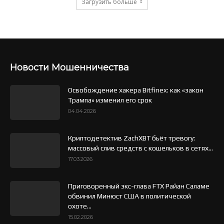
Загрузить больше
Новости Мошенничества
Освобождение хакера Bitfinex: как «закон
Трампа» изменил его срок
04.04.2026
Криптодетектив ZachXBT бьёт тревогу:
массовый слив средств с кошельков в сетях...
17.03.2026
Приговоренный экс-глава FTX Райан Саламе
обвинил Минюст США в политической
охоте...
15.02.2026