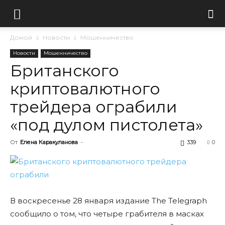
Домой
Новости
Мошенничество
Новости
Мошенничество
Британского
криптовалютного
трейдера ограбили
«под дулом пистолета»
От
Елена Каракуланова
-
339
0
В воскресенье 28 января издание The Telegraph
сообщило о том, что четыре грабителя в масках