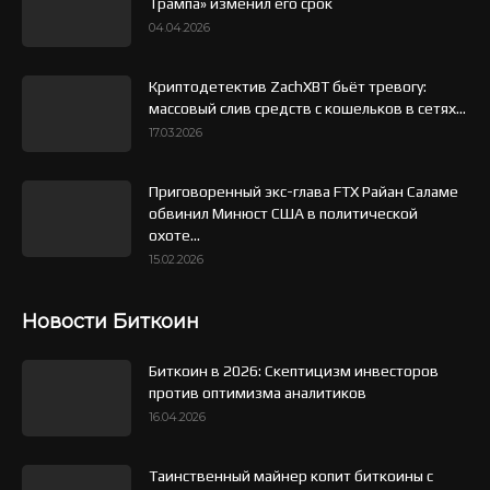
Трампа» изменил его срок
04.04.2026
Криптодетектив ZachXBT бьёт тревогу:
массовый слив средств с кошельков в сетях...
17.03.2026
Приговоренный экс-глава FTX Райан Саламе
обвинил Минюст США в политической
охоте...
15.02.2026
Новости Биткоин
Биткоин в 2026: Скептицизм инвесторов
против оптимизма аналитиков
16.04.2026
Таинственный майнер копит биткоины с