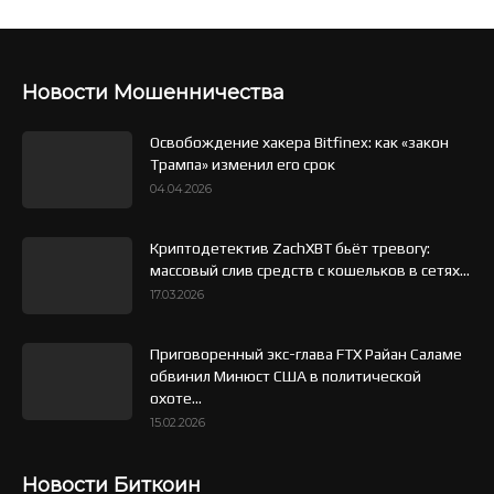
Новости Мошенничества
Освобождение хакера Bitfinex: как «закон
Трампа» изменил его срок
04.04.2026
Криптодетектив ZachXBT бьёт тревогу:
массовый слив средств с кошельков в сетях...
17.03.2026
Приговоренный экс-глава FTX Райан Саламе
обвинил Минюст США в политической
охоте...
15.02.2026
Новости Биткоин