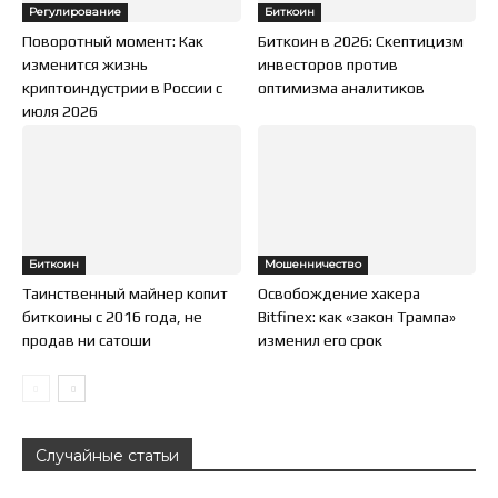
Регулирование
Биткоин
Поворотный момент: Как
Биткоин в 2026: Скептицизм
изменится жизнь
инвесторов против
криптоиндустрии в России с
оптимизма аналитиков
июля 2026
Биткоин
Мошенничество
Таинственный майнер копит
Освобождение хакера
биткоины с 2016 года, не
Bitfinex: как «закон Трампа»
продав ни сатоши
изменил его срок
Случайные статьи