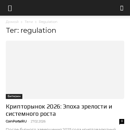
Домой
Теги
Regulation
Тег: regulation
Биткоин
Крипторынок 2026: Эпоха зрелости и
системного роста
-
CoinPortalRU
27.02.2026
0
После бурного завершения 2025 года криптовалютный