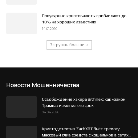
Популярные криптовалюты прибавляют до
10% на хороших известиях
14.01.2020
Загрузить больше
Новости Мошенничества
Освобождение хакера Bitfinex: как «закон
Трампа» изменил его срок
04.04.2026
Криптодетектив ZachXBT бьёт тревогу:
массовый слив средств с кошельков в сетях...