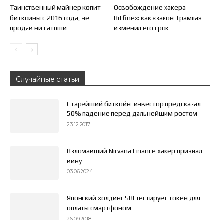
Таинственный майнер копит
Освобождение хакера
биткоины с 2016 года, не
Bitfinex: как «закон Трампа»
продав ни сатоши
изменил его срок
Случайные статьи
Старейший биткойн-инвестор предсказал
50% падение перед дальнейшим ростом
23.12.2017
Взломавший Nirvana Finance хакер признал
вину
03.06.2024
Японский холдинг SBI тестирует токен для
оплаты смартфоном
26.09.2018