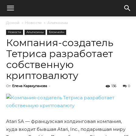
Домой
Новости
Альткоины
Новости
Альткоины
Блокчейн
Компания-создатель
Тетриса разработает
собственную
криптовалюту
От
Елена Каракуланова
-
136
0
Atari SA — французская холдинговая компания,
куда входит бывшая Atari, Inc., подарившая миру