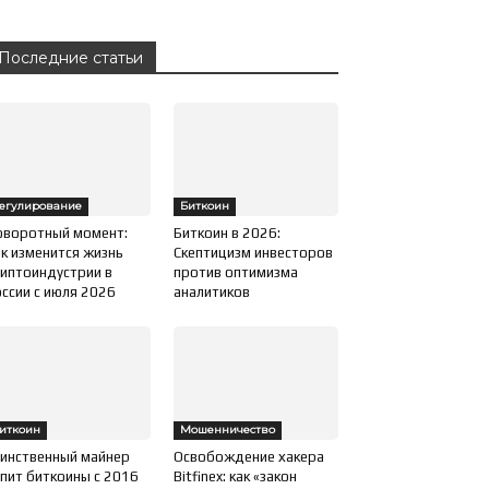
Последние статьи
егулирование
Биткоин
оворотный момент:
Биткоин в 2026:
к изменится жизнь
Скептицизм инвесторов
иптоиндустрии в
против оптимизма
ссии с июля 2026
аналитиков
иткоин
Мошенничество
инственный майнер
Освобождение хакера
пит биткоины с 2016
Bitfinex: как «закон