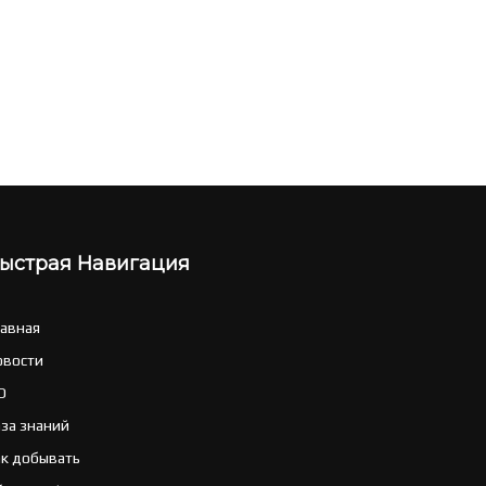
ыстрая Навигация
лавная
овости
O
аза знаний
ак добывать