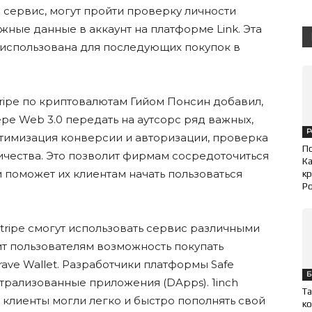
сервис, могут пройти проверку личности
жные данные в аккаунт на платформе Link. Эта
использована для последующих покупок в
ripe по криптовалютам Гийом Понсин добавил,
ре Web 3.0 передать на аутсорс ряд важных,
Р
птимизация конверсии и авторизации, проверка
П
чества. Это позволит фирмам сосредоточиться
Ка
 поможет их клиентам начать пользоваться
кр
Ро
tripe смогут использовать сервис различными
вит пользователям возможность покупать
ve Wallet. Разработчики платформы Safe
Б
трализованные приложения (DApps). 1inch
Та
го клиенты могли легко и быстро пополнять свой
ко