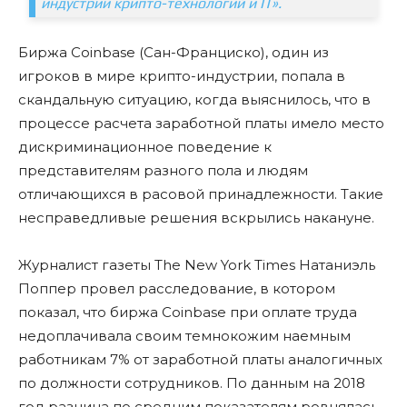
индустрии крипто-технологий и IT».
Биржа Coinbase (Сан-Франциско), один из
игроков в мире крипто-индустрии, попала в
скандальную ситуацию, когда выяснилось, что в
процессе расчета заработной платы имело место
дискриминационное поведение к
представителям разного пола и людям
отличающихся в расовой принадлежности. Такие
несправедливые решения вскрылись накануне.
Журналист газеты The New York Times Натаниэль
Поппер провел расследование, в котором
показал, что биржа Coinbase при оплате труда
недоплачивала своим темнокожим наемным
работникам 7% от заработной платы аналогичных
по должности сотрудников. По данным на 2018
год разница по средним показателям ровнялась