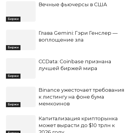
Вечные фьючерсы в США
Биржи
Глава Gemini: Гэри Генслер —
воплощение зла
Биржи
CCData: Coinbase признана
лучшей биржей мира
Биржи
Binance ужесточает требования
к листингу на фоне бума
мемкоинов
Биржи
Капитализация крипторынка
может вырасти до $10 трлн к
2026 году
Биржи