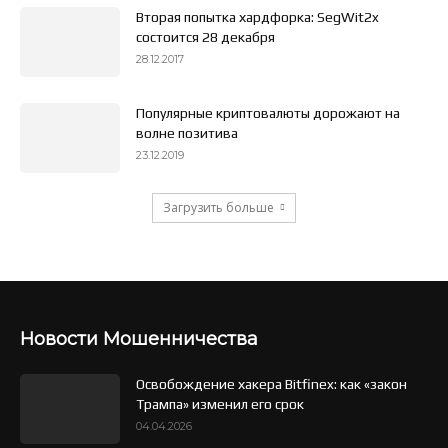
Вторая попытка хардфорка: SegWit2x
состоится 28 декабря
28.12.2017
Популярные криптовалюты дорожают на
волне позитива
23.12.2019
Загрузить больше
Новости Мошенничества
Освобождение хакера Bitfinex: как «закон
Трампа» изменил его срок
04.04.2026