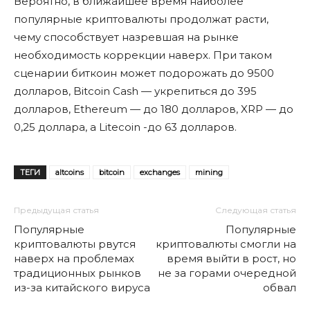
Вероятно, в ближайшее время наиболее
популярные криптовалюты продолжат расти,
чему способствует назревшая на рынке
необходимость коррекции наверх. При таком
сценарии биткоин может подорожать до 9500
долларов, Bitcoin Cash — укрепиться до 395
долларов, Ethereum — до 180 долларов, XRP — до
0,25 доллара, а Litecoin -до 63 долларов.
ТЕГИ
altcoins
bitcoin
exchanges
mining
Предыдущая статья
Следующая статья
Популярные
Популярные
криптовалюты рвутся
криптовалюты смогли на
наверх на проблемах
время выйти в рост, но
традиционных рынков
не за горами очередной
из-за китайского вируса
обвал