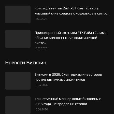
Криптодетектив ZachXBT бьёт тревогу:
массовый слив средств с кошельков в сетях...
17.03.2026
Приговоренный экс-глава FTX Райан Саламе
обвинил Минюст США в политической
охоте...
15.02.2026
Новости Биткоин
Биткоин в 2026: Скептицизм инвесторов
против оптимизма аналитиков
16.04.2026
Таинственный майнер копит биткоины с
2016 года, не продав ни сатоши
10.04.2026