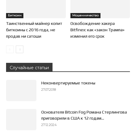
Биткоин
Мошенничество
Таинственный майнер копит
Освобождение хакера
биткоины с 2016 года, не
Bitfinex: как «закон Трампа»
продав ни сатоши
изменил его срок
Случайные статьи
Неконвертируемые токены
27.07.2018
Основателя Bitcoin Fog Романа Стерлингова
приговорили в США к 12 годам...
27.12.2024