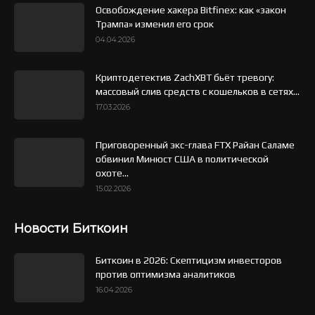
Освобождение хакера Bitfinex: как «закон
Трампа» изменил его срок
04.04.2026
Криптодетектив ZachXBT бьёт тревогу:
массовый слив средств с кошельков в сетях...
17.03.2026
Приговоренный экс-глава FTX Райан Саламе
обвинил Минюст США в политической
охоте...
15.02.2026
Новости Биткоин
Биткоин в 2026: Скептицизм инвесторов
против оптимизма аналитиков
16.04.2026