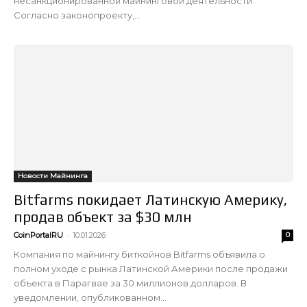
несанкционированной майнинговой деятельности.
Согласно законопроекту,...
Новости Майнинга
Bitfarms покидает Латинскую Америку,
продав объект за $30 млн
-
CoinPortalRU
10.01.2026
0
Компания по майнингу биткойнов Bitfarms объявила о
полном уходе с рынка Латинской Америки после продажи
объекта в Парагвае за 30 миллионов долларов. В
уведомлении, опубликованном...