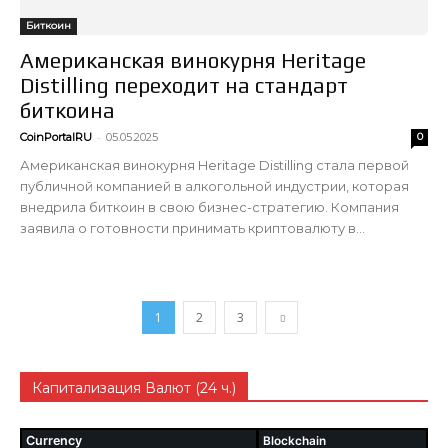
Биткоин
Американская винокурня Heritage
Distilling переходит на стандарт
биткоина
-
CoinPortalRU
05.05.2025
0
Американская винокурня Heritage Distilling стала первой
публичной компанией в алкогольной индустрии, которая
внедрила биткоин в свою бизнес-стратегию. Компания
заявила о готовности принимать криптовалюту в...
1
2
3
Капитализация Валют (24 ч.)