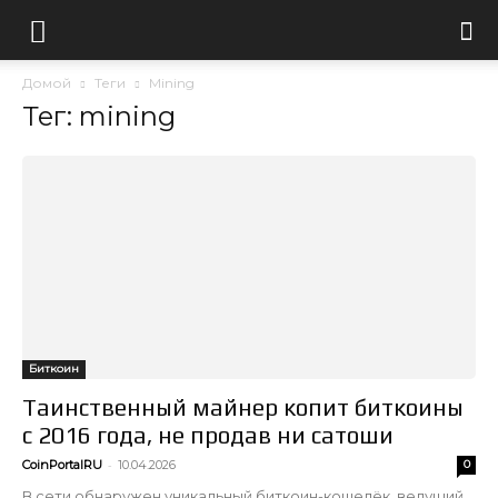
Домой
Теги
Mining
Тег: mining
Биткоин
Таинственный майнер копит биткоины
с 2016 года, не продав ни сатоши
-
CoinPortalRU
10.04.2026
0
В сети обнаружен уникальный биткоин-кошелёк, ведущий