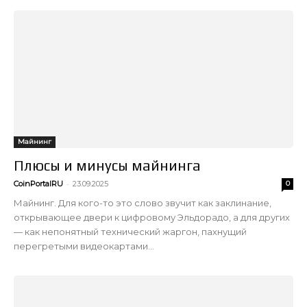
Майнинг
Плюсы и минусы майнинга
-
CoinPortalRU
23.09.2025
0
Майнинг. Для кого-то это слово звучит как заклинание,
открывающее двери к цифровому Эльдорадо, а для других
— как непонятный технический жаргон, пахнущий
перегретыми видеокартами...