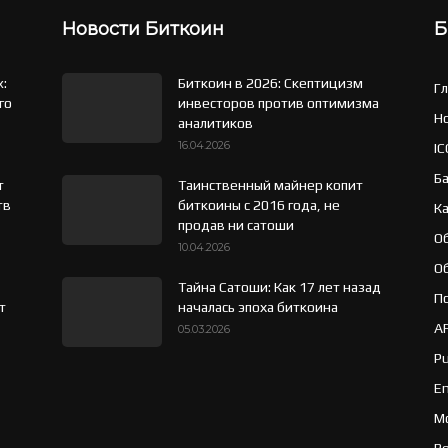
Новости Биткоин
Б
x:
Биткоин в 2026: Скептицизм
Г
го
инвесторов против оптимизма
Н
аналитиков
16.04.2026
IC
Б
т
Таинственный майнер копит
тв
биткоины с 2016 года, не
К
продав ни сатоши
О
10.04.2026
О
Тайна Сатоши: Как 17 лет назад
Пс
т
началась эпоха биткоина
A
05.03.2026
Pu
Em
Mo