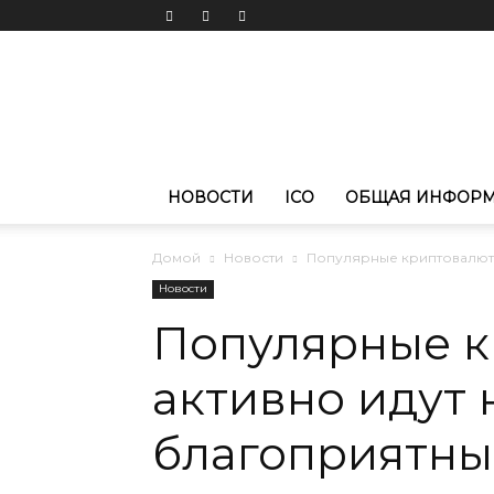
Новости
криптовалют
CoinPortal.RU
НОВОСТИ
ICO
ОБЩАЯ ИНФОР
Домой
Новости
Популярные криптовалюты
Новости
Популярные 
активно идут 
благоприятны