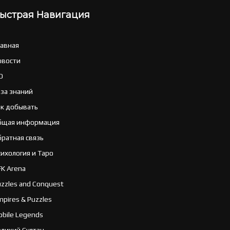
ыстрая Навигация
лавная
овости
O
аза знаний
ак добывать
бщая информация
братная связь
ихология и Таро
FK Arena
zzles and Conquest
pires & Puzzles
bile Legends