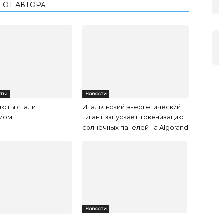
 ОТ АВТОРА
юты
Новости
люты стали
Итальянский энергетический
мом
гигант запускает токенизацию
солнечных панелей на Algorand
Новости