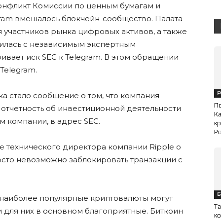
 конфликт Комиссии по ценным бумагам и
ram вмешалось блокчейн-сообщество. Палата
участников рынка цифровых активов, а также
тилась с независимым экспертным
ивает иск SEC к Telegram. В этом обращении
Telegram.
Р
а стало сообщение о том, что компания
П
ь отчетность об инвестиционной деятельности
Ка
м компании, в адрес SEC.
кр
Ро
е технического директора компании Ripple о
росто невозможно заблокировать транзакции с
Б
 наиболее популярные криптовалюты могут
Та
ти для них в основном благоприятные. Биткоин
ко