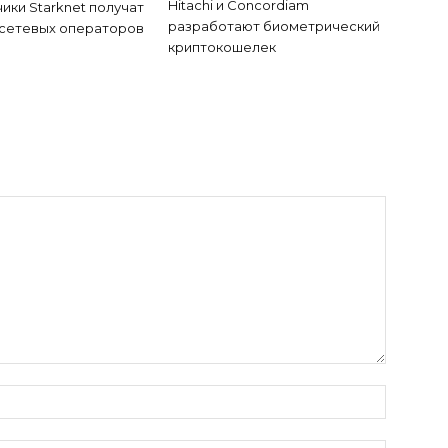
Hitachi и Concordiam
ики Starknet получат
разработают биометрический
 сетевых операторов
криптокошелек