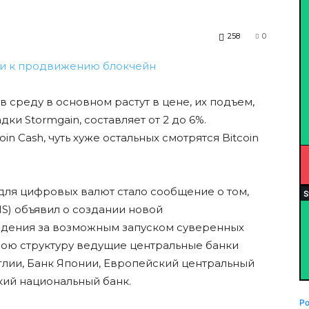
258
0
среду в основном растут в цене, их подъем,
и Stormgain, составляет от 2 до 6%.
n Cash, чуть хуже остальных смотрятся Bitcoin
для цифровых валют стало сообщение о том,
S) объявил о создании новой
юдения за возможным запуском суверенных
вою структуру ведущие центральные банки
нглии, Банк Японии, Европейский центральный
кий национальный банк.
P