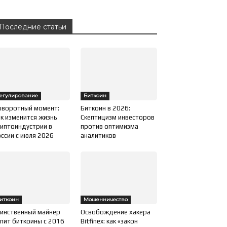
Последние статьи
егулирование
Биткоин
оворотный момент:
Биткоин в 2026:
к изменится жизнь
Скептицизм инвесторов
иптоиндустрии в
против оптимизма
ссии с июля 2026
аналитиков
иткоин
Мошенничество
инственный майнер
Освобождение хакера
пит биткоины с 2016
Bitfinex: как «закон