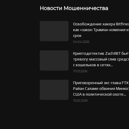
Новости Мошенничества
Освобождение хакера Bitfine
как «закон Трампа» изменил е
срок
04.04.2026
Криптодетектив ZachXBT бьё
тревогу: массовый слив средс
с кошельков в сетях...
17.03.2026
Приговоренный экс-глава FTX
Райан Саламе обвинил Минюс
США в политической охоте...
15.02.2026