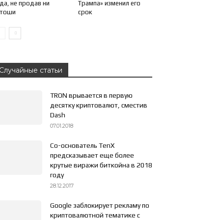
да, не продав ни
Трампа» изменил его
атоши
срок
Случайные статьи
TRON врывается в первую
десятку криптовалют, сместив
Dash
07.01.2018
Со-основатель TenX
предсказывает еще более
крутые виражи биткойна в 2018
году
28.12.2017
Google заблокирует рекламу по
криптовалютной тематике с