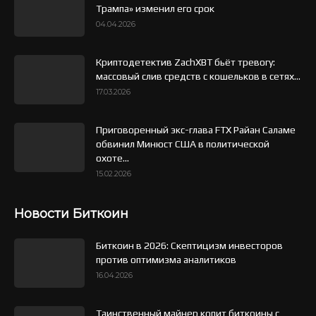
Трампа» изменил его срок
04.04.2026
Криптодетектив ZachXBT бьёт тревогу:
массовый слив средств с кошельков в сетях...
17.03.2026
Приговоренный экс-глава FTX Райан Саламе
обвинил Минюст США в политической
охоте...
15.02.2026
Новости Биткоин
Биткоин в 2026: Скептицизм инвесторов
против оптимизма аналитиков
16.04.2026
Таинственный майнер копит биткоины с