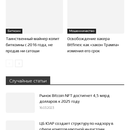
Биткоин
Мошенничество
Таинственный майнер копит
Освобождение хакера
биткоины с 2016 года, не
Bitfinex: как «закон Трампа»
продав ни сатоши
изменил его срок
Случайные статьи
Рынок Bitcoin NFT достигнет 4,5 млрд
долларов к 2025 году
16.03.2023
ЦБ ЮАР создает структуру по надзору в
сфере криптовалютной индустрии