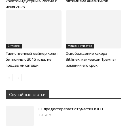
криптоиндустрии в России с
оптимизма аналитиков
июля 2026
Биткоин
Мошенничество
Таинственный майнер копит
Освобождение хакера
биткоины с 2016 года, не
Bitfinex: как «закон Трампа»
продав ни сатоши
изменил его срок
Случайные статьи
ЕС предостерегает от участия в ICO
15.11.2017