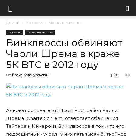
Домой
Новости
Мошенничество
Новости
Мошенничество
Винклвоссы обвиняют
Чарли Шрема в краже
5К BTC в 2012 году
От
Елена Каракуланова
-
195
0
Адвокат основателя Bitcoin Foundation Чарли
Шрема (Charlie Schrem) отвергает обвинения
Тайлера и Кэмерона Винклвоссов в том, что его
подзащитный «украл» у них пять тысяч биткойнов