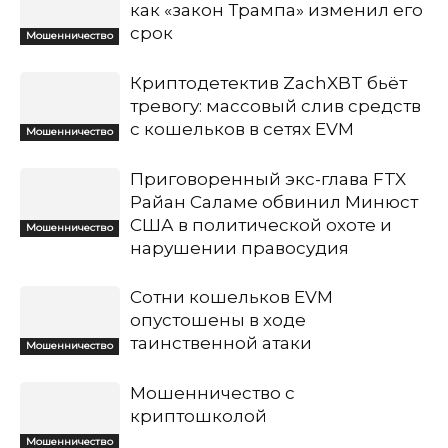
как «закон Трампа» изменил его
срок
Мошенничество
Криптодетектив ZachXBT бьёт
тревогу: массовый слив средств
с кошельков в сетях EVM
Мошенничество
Приговоренный экс-глава FTX
Райан Саламе обвинил Минюст
США в политической охоте и
Мошенничество
нарушении правосудия
Сотни кошельков EVM
опустошены в ходе
таинственной атаки
Мошенничество
Мошенничество с
криптошколой
Мошенничество