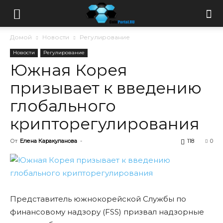
Домой
Новости
Регулирование
Новости
Регулирование
Южная Корея
призывает к введению
глобального
крипторегулирования
От
Елена Каракуланова
-
118
0
Представитель южнокорейской Службы по
финансовому надзору (FSS) призвал надзорные