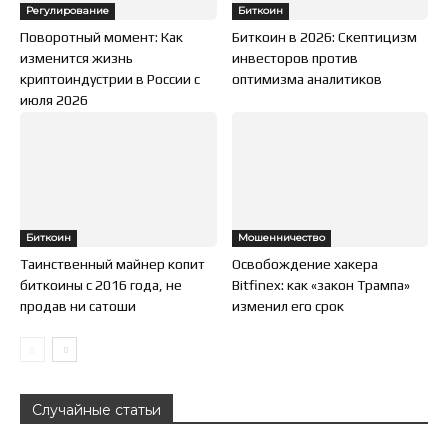
Регулирование
Биткоин
Поворотный момент: Как
Биткоин в 2026: Скептицизм
изменится жизнь
инвесторов против
криптоиндустрии в России с
оптимизма аналитиков
июля 2026
Биткоин
Мошенничество
Таинственный майнер копит
Освобождение хакера
биткоины с 2016 года, не
Bitfinex: как «закон Трампа»
продав ни сатоши
изменил его срок
Случайные статьи