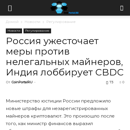
Домой
Новости
Регулирование
Новости
Регулирование
Россия ужесточает
меры против
нелегальных майнеров,
Индия лоббирует CBDC
От
CoinPortalRU
-
73
0
Министерство юстиции России предложило
новые штрафы для незарегистрированных
майнеров криптовалют. Это произошло после
того, как министр финансов выразил