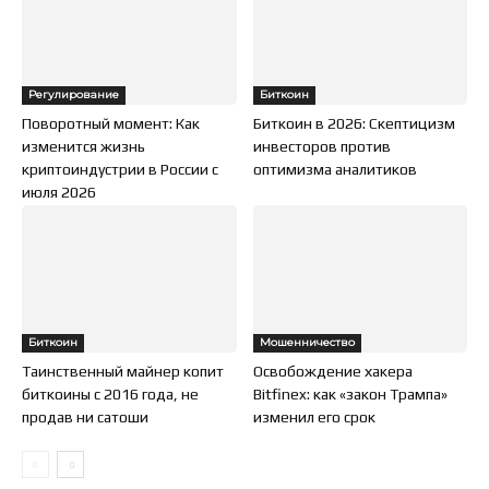
Регулирование
Биткоин
Поворотный момент: Как
Биткоин в 2026: Скептицизм
изменится жизнь
инвесторов против
криптоиндустрии в России с
оптимизма аналитиков
июля 2026
Биткоин
Мошенничество
Таинственный майнер копит
Освобождение хакера
биткоины с 2016 года, не
Bitfinex: как «закон Трампа»
продав ни сатоши
изменил его срок