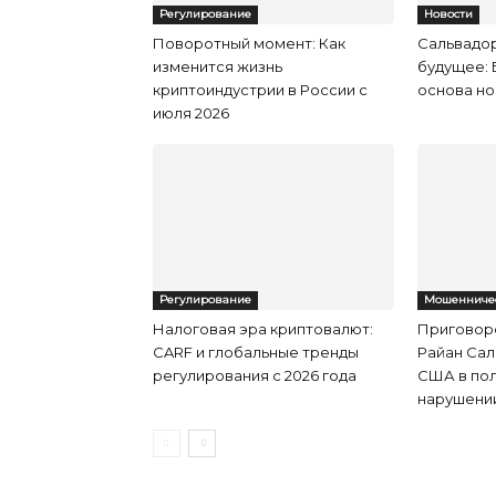
Регулирование
Новости
Поворотный момент: Как
Сальвадор
изменится жизнь
будущее: 
криптоиндустрии в России с
основа но
июля 2026
Регулирование
Мошенниче
Налоговая эра криптовалют:
Приговоре
CARF и глобальные тренды
Райан Са
регулирования с 2026 года
США в пол
нарушени