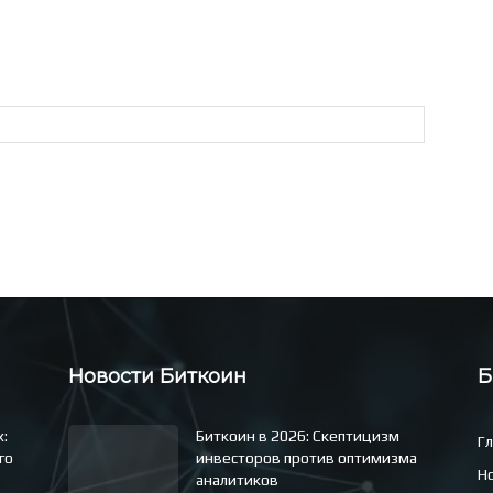
Новости Биткоин
Б
x:
Биткоин в 2026: Скептицизм
Г
го
инвесторов против оптимизма
Н
аналитиков