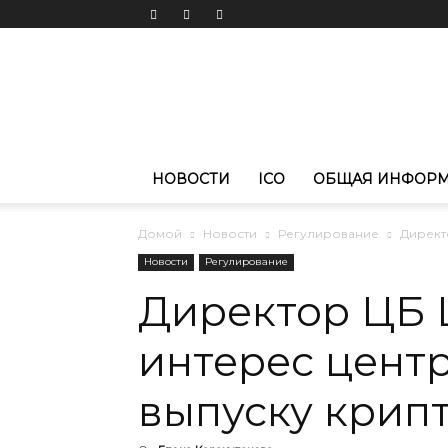
Новости
криптовалют
CoinPortal.RU
НОВОСТИ
ICO
ОБЩАЯ ИНФОР
Домой
Новости
Регулирование
Директ
Новости
Регулирование
Директор ЦБ 
интерес цент
выпуску крипт