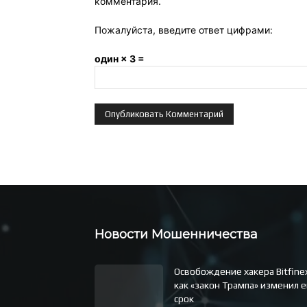
комментария.
Пожалуйста, введите ответ цифрами:
один × 3 =
Новости Мошенничества
Освобождение хакера Bitfine
как «закон Трампа» изменил е
срок