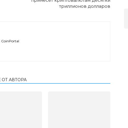
принесет криптовалютам десятки
триллионов долларов
CoinPortal
 ОТ АВТОРА