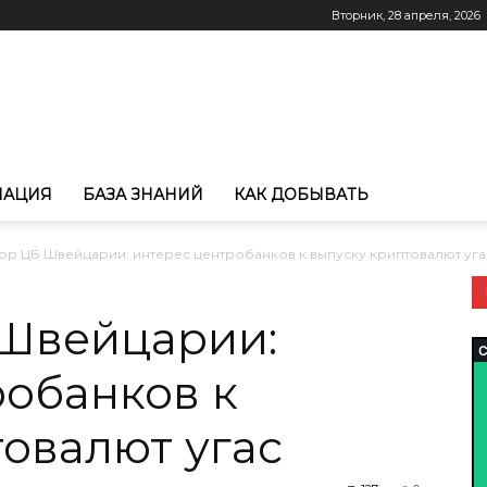
Вторник, 28 апреля, 2026
МАЦИЯ
БАЗА ЗНАНИЙ
КАК ДОБЫВАТЬ
ор ЦБ Швейцарии: интерес центробанков к выпуску криптовалют уга
Швейцарии:
робанков к
овалют угас