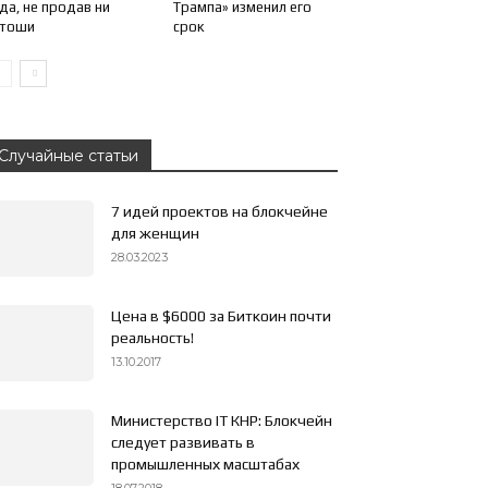
да, не продав ни
Трампа» изменил его
атоши
срок
Случайные статьи
7 идей проектов на блокчейне
для женщин
28.03.2023
Цена в $6000 за Биткоин почти
реальность!
13.10.2017
Министерство IT КНР: Блокчейн
следует развивать в
промышленных масштабах