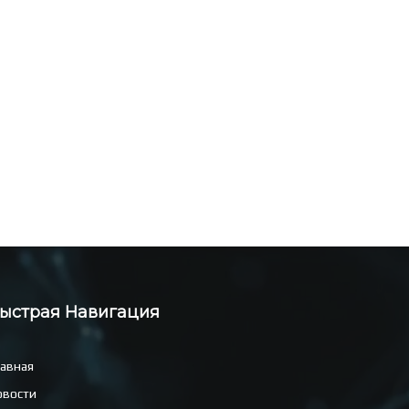
ыстрая Навигация
лавная
овости