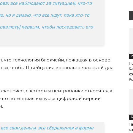
ова: все наблюдают за ситуацией, кто-то
, но я думаю, что все ждут, пока кто-то
товалюту] первым, чтобы последовать его
Р
 что технология блокчейн, лежащая в основе
П
на», чтобы Швейцария воспользовалась ей для
Ка
кр
Ро
 скепсисе, с которым центробанки относятся к
, что потенциал выпуска цифровой версии
н.
Б
Та
все свои деньги, все сбережения в форме
ко