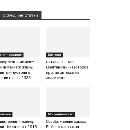
Последние статьи
егулирование
Биткоин
оворотный момент:
Биткоин в 2026:
к изменится жизнь
Скептицизм инвесторов
иптоиндустрии в
против оптимизма
ссии с июля 2026
аналитиков
иткоин
Мошенничество
инственный майнер
Освобождение хакера
пит биткоины с 2016
Bitfinex: как «закон