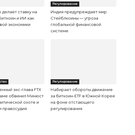
Регулирование
 делает ставку на
Индия предупреждает мир:
Биткоин и ИИ как
Стейблкоины — угроза
вой экономики
глобальной финансовой
системе
ство
Регулирование
нный экс-глава FTX
Набирает обороты движение
ламе обвинил Минюст
за биткоин-ETF в Южной Корее
итической охоте и
на фоне отстающего
и правосудия
регулирования