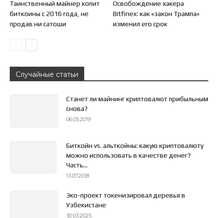
Таинственный майнер копит
Освобождение хакера
биткоины с 2016 года, не
Bitfinex: как «закон Трампа»
продав ни сатоши
изменил его срок
Случайные статьи
Станет ли майнинг криптовалют прибыльным
снова?
06.05.2019
Биткойн vs. альткойны: какую криптовалюту
можно использовать в качестве денег?
Часть...
13.07.2018
Эко-проект токенизировал деревья в
Узбекистане
30.03.2025