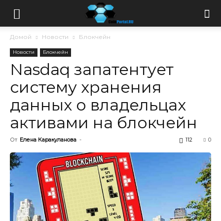
Домой
Новости
Блокчейн
Новости
Блокчейн
Nasdaq запатентует
систему хранения
данных о владельцах
активами на блокчейн
От
Елена Каракуланова
-
112
0