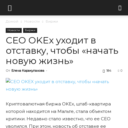
Домой
Новости
Биржи
Новости
Биржи
СЕО OKEx уходит в
отставку, чтобы «начать
новую жизнь»
От
Елена Каракуланова
-
184
0
Криптовалютная биржа OKEx, штаб-квартира
которой находится на Мальте, стала объектом
критики. Недавно стало известно, что ее СЕО
уволился. При этом, новость об отставке ее