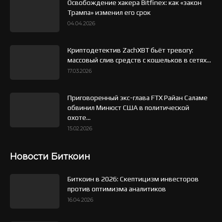
Освобождение хакера Bitfinex: как «закон
Трампа» изменил его срок
04.04.2026
Криптодетектив ZachXBT бьёт тревогу:
массовый слив средств с кошельков в сетях...
17.03.2026
Приговоренный экс-глава FTX Райан Саламе
обвинил Минюст США в политической
охоте...
15.02.2026
Новости Биткоин
Биткоин в 2026: Скептицизм инвесторов
против оптимизма аналитиков
16.04.2026