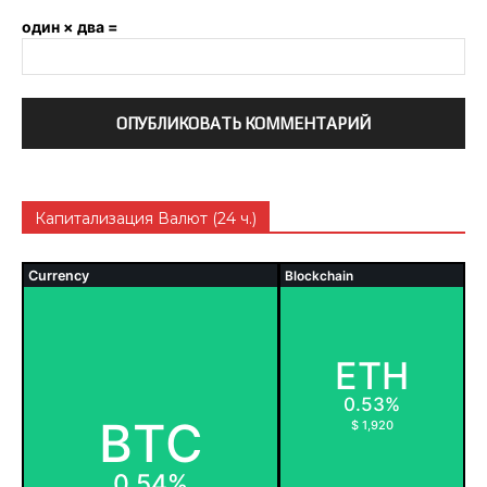
один × два =
Капитализация Валют (24 ч.)