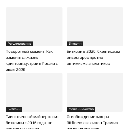
Регулирование
Биткоин
Поворотный момент: Как
Биткоин в 2026: Скептицизм
изменится жизнь
инвесторов против
криптоиндустрии в России с
оптимизма аналитиков
июля 2026
Биткоин
Мошенничество
Таинственный майнер копит
Освобождение хакера
биткоины с 2016 года, не
Bitfinex: как «закон Трампа»
продав ни сатоши
изменил его срок