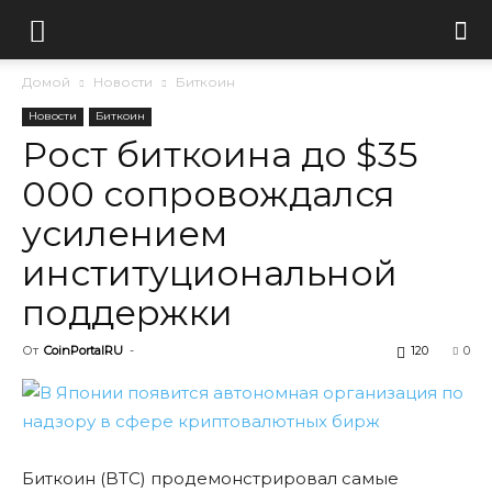
Домой
Новости
Биткоин
Новости
Биткоин
Рост биткоина до $35
000 сопровождался
усилением
институциональной
поддержки
От
CoinPortalRU
-
120
0
Биткоин (BTC) продемонстрировал самые