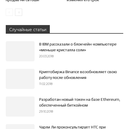
Случайные статьи
В IBM рассказали о блокчейн-компьютере
«меньше кристалла соли»
20.03.2018
Криптобиржа Binance возобновляет свою
работу после обновления
11.02.2018
Разработан новый токен на базе Ethereum,
обеспеченный биткойном
29.10.2018
Чарли Ли проконсультирует HTC при