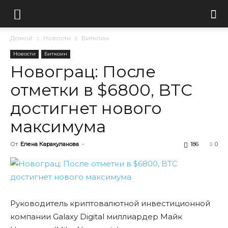
Домой
Новости
Биткоин
Новости
Биткоин
Новограц: После
отметки в $6800, BTC
достигнет нового
максимума
От
Елена Каракуланова
-
186
0
Руководитель криптовалютной инвестиционной
компании Galaxy Digital миллиардер Майк