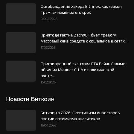
Освобождение хакера Bitfinex: как «закон
Трампа» изменил его срок
04.04.2026
Криптодетектив ZachXBT бьёт тревогу:
массовый слив средств с кошельков в сетях...
17.03.2026
Приговоренный экс-глава FTX Райан Саламе
обвинил Минюст США в политической
охоте...
15.02.2026
Новости Биткоин
Биткоин в 2026: Скептицизм инвесторов
против оптимизма аналитиков
16.04.2026