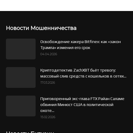
Новости Мошенничества
Освобождение хакера Bitfinex: как «закон
Трампа» изменил его срок
04.04.2026
Криптодетектив ZachXBT бьёт тревогу:
массовый слив средств с кошельков в сетях...
17.03.2026
Приговоренный экс-глава FTX Райан Саламе
обвинил Минюст США в политической
охоте...
15.02.2026