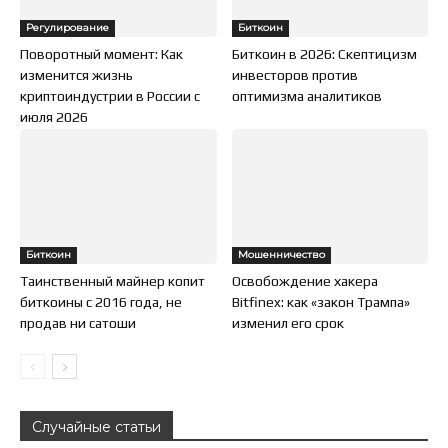
Регулирование
Биткоин
Поворотный момент: Как
Биткоин в 2026: Скептицизм
изменится жизнь
инвесторов против
криптоиндустрии в России с
оптимизма аналитиков
июля 2026
Биткоин
Мошенничество
Таинственный майнер копит
Освобождение хакера
биткоины с 2016 года, не
Bitfinex: как «закон Трампа»
продав ни сатоши
изменил его срок
Случайные статьи