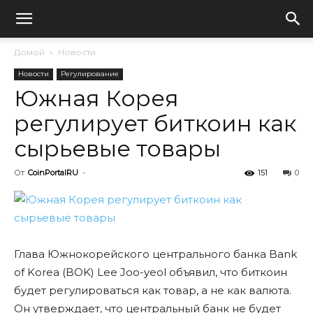
Домой
Новости
Новости
Регулирование
Южная Корея
регулирует биткоин как
сырьевые товары
От
CoinPortalRU
-
151
0
Глава Южнокорейского центрального банка Bank
of Korea (BOK) Lee Joo-yeol объявил, что биткоин
будет регулироваться как товар, а не как валюта.
Он утверждает, что центральный банк не будет