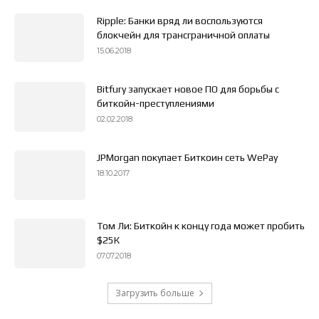
Ripple: Банки вряд ли воспользуются
блокчейн для трансграничной оплаты
15.06.2018
Bitfury запускает новое ПО для борьбы с
биткойн-преступлениями
02.02.2018
JPMorgan покупает Биткоин сеть WePay
18.10.2017
Том Ли: Биткойн к концу года может пробить
$25К
07.07.2018
Загрузить больше