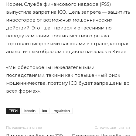
Кореи, Служба финансового надзора (FSS)
выпустила запрет на ICO. Цель запрета — защитить
инвесторов от возможных мошеннических
действий. Этот шаг привел к опасениям по
поводу кампании против местного рынка
торговли цифровыми валютами в стране, которая
аналогичным образом недавно началась в Китае.
«Мы обеспокоены нежелательными
последствиями, такими как повышенный риск
мошенничества, поэтому ICO будет запрещены во
всех формах».
ТЕГИ
bitcoin
ico
regulation
Предыдущая статья
Следующая статья
В мире уже больше 120
Президент Центрбанка