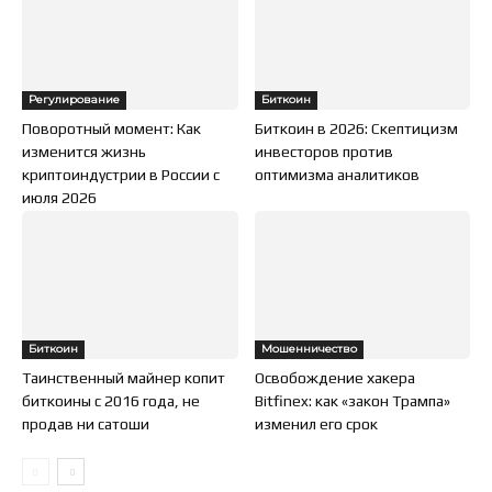
Регулирование
Биткоин
Поворотный момент: Как
Биткоин в 2026: Скептицизм
изменится жизнь
инвесторов против
криптоиндустрии в России с
оптимизма аналитиков
июля 2026
Биткоин
Мошенничество
Таинственный майнер копит
Освобождение хакера
биткоины с 2016 года, не
Bitfinex: как «закон Трампа»
продав ни сатоши
изменил его срок