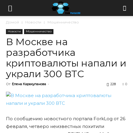
Домой
Новости
Мошенничество
Новости
Мошенничество
В Москве на
разработчика
криптовалюты напали и
украли 300 ВТС
От
Елена Каракуланова
-
228
0
По сообщению новостного портала ForkLog от 26
февраля, четверо неизвестных похитили