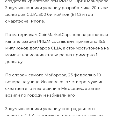
создателя криптовалюты PRIZM Юрия Майорова.
Злоумышленники украли у разработчика 20 тысяч
долларов США, 300 биткойнов (ВТС) и три
смартфона IPhone.
По материалам CoinMarketCap, полная рыночная
капитализация PRIZM составляет примерно 15,5
миллионов долларов США, а стоимость токена на
момент написания статьи равна примерно 1
доллару.
По словам самого Майорова, 23 февраля в 10
вечера на улице Исаковского четверо мужчин
схватили его и затащили в Мерседес, а затем
возили по городу и избивали его.
Злоумышленники украли у пострадавшего
доллары США, которые он только что купил для