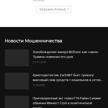
Загрузить больше
Новости Мошенничества
Освобождение хакера Bitfinex: как «закон
Трампа» изменил его срок
04.04.2026
Криптодетектив ZachXBT бьёт тревогу:
массовый слив средств с кошельков в сетях...
17.03.2026
Приговоренный экс-глава FTX Райан Саламе
обвинил Минюст США в политической
охоте...