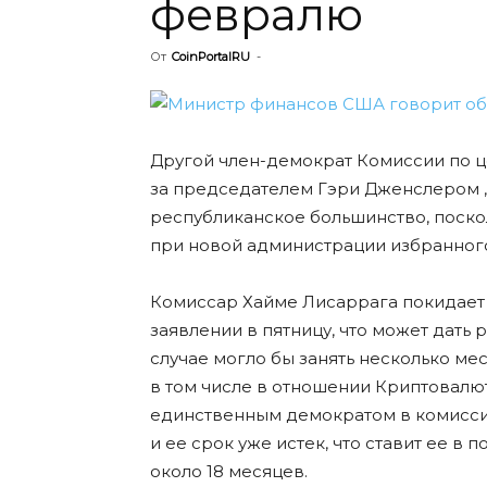
февралю
От
CoinPortalRU
-
Другой член-демократ Комиссии по ц
за председателем Гэри Дженслером , в
республиканское большинство, поско
при новой администрации избранног
Комиссар Хайме Лисаррага покидает с
заявлении в пятницу, что может дать 
случае могло бы занять несколько ме
в том числе в отношении Криптовалю
единственным демократом в комиссии 
и ее срок уже истек, что ставит ее в
около 18 месяцев.