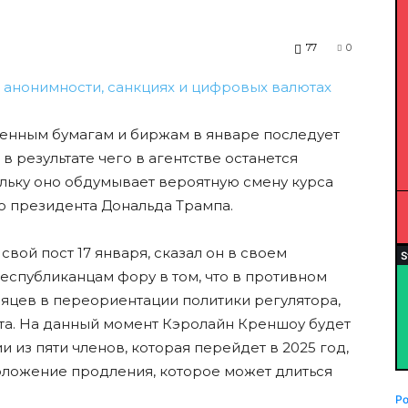
77
0
енным бумагам и биржам в январе последует
 результате чего в агентстве останется
льку оно обдумывает вероятную смену курса
о президента Дональда Трампа.
вой пост 17 января, сказал он в своем
республиканцам фору в том, что в противном
сяцев в переориентации политики регулятора,
та. На данный момент Кэролайн Креншоу будет
из пяти членов, которая перейдет в 2025 год,
 положение продления, которое может длиться
P