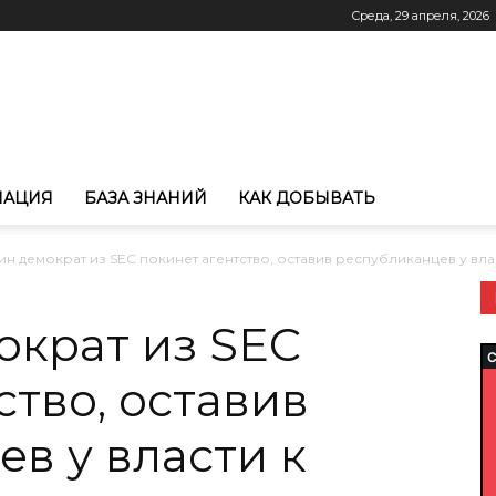
Среда, 29 апреля, 2026
МАЦИЯ
БАЗА ЗНАНИЙ
КАК ДОБЫВАТЬ
н демократ из SEC покинет агентство, оставив республиканцев у власт
ократ из SEC
ство, оставив
в у власти к