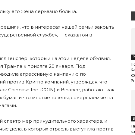
льку его жена серьезно больна.
решили, что в интересах нашей семьи закрыть
осударственной службе», — сказал он в
Р
л Генслер, который на этой неделе объявил,
П
я Трампа к присяге 20 января. Под
Ка
оводила агрессивную кампанию по
кр
Ро
й против Криптo компаний, утверждая, что
к Coinbase Inc. (COIN) и Binance, работают как
 бумаг и что многие токены, совершаемые на
магами.
Б
й спектр мер принудительного характера, и
Та
ые дела, в которых отрасль выступила против
ко