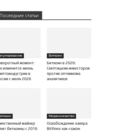
Последние статьи
егулирование
Биткоин
оворотный момент:
Биткоин в 2026:
к изменится жизнь
Скептицизм инвесторов
иптоиндустрии в
против оптимизма
ссии с июля 2026
аналитиков
иткоин
Мошенничество
инственный майнер
Освобождение хакера
пит биткоины с 2016
Bitfinex: как «закон