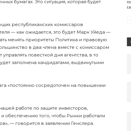
енных бумагах. Это ситуация, которая будет
го
с
ующих республиканских комиссаров
ля — как ожидается, это будет Марк Уйеда —
чать менять приоритеты Политика и правовую
большинство в два члена вместе с комиссаром
 управлять повесткой дня агентства, в то
 будет заполнена кандидатами, выдвинутыми
рага «постоянно сосредоточен на повышении
нашей работе по защите инвесторов,
и обеспечению того, чтобы Рынки работали
тов», — говорится в заявлении Генслера.