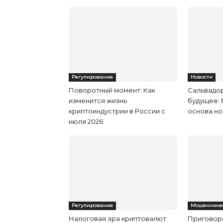
Регулирование
Новости
Поворотный момент: Как
Сальвадор
изменится жизнь
будущее: 
криптоиндустрии в России с
основа но
июля 2026
Регулирование
Мошенниче
Налоговая эра криптовалют:
Приговоре