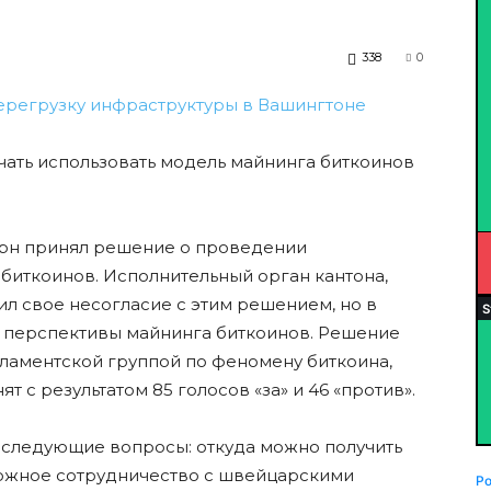
338
0
чать использовать модель майнинга биткоинов
рн принял решение о проведении
биткоинов. Исполнительный орган кантона,
л свое несогласие с этим решением, но в
ь перспективы майнинга биткоинов. Решение
аментской группой по феномену биткоина,
т с результатом 85 голосов «за» и 46 «против».
 следующие вопросы: откуда можно получить
можное сотрудничество с швейцарскими
P