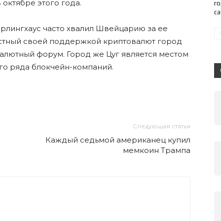
 октябре этого года.
го
с
арлингхаус часто хвалил Швейцарию за ее
стный своей поддержкой криптовалют город
лютный форум. Город же Цуг является местом
го ряда блокчейн-компаний.
Следующая статья
Каждый седьмой американец купил
мемкоин Трампа