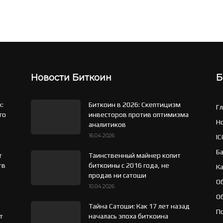
Новости Биткоин
Б
x:
Биткоин в 2026: Скептицизм
Г
го
инвесторов против оптимизма
Н
аналитиков
16.04.2026
IC
Б
т
Таинственный майнер копит
тв
биткоины с 2016 года, не
К
продав ни сатоши
О
10.04.2026
О
Тайна Сатоши: Как 17 лет назад
Пс
т
началась эпоха биткоина