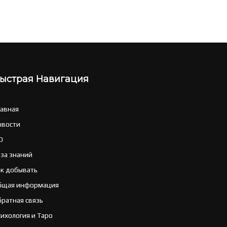
ыстрая Навигация
лавная
овости
O
аза знаний
ак добывать
бщая информация
братная связь
ихология и Таро