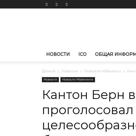
Новости
криптовалют
CoinPortal.RU
НОВОСТИ
ICO
ОБЩАЯ ИНФОР
Домой
Новости
Новости Майнинга
Кан
Новости
Новости Майнинга
Кантон Берн 
проголосовал
целесообразн