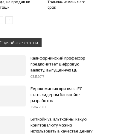
да, не продав ни
Трампа» изменил его
атоши
срок
Случайные статьи
Калифорнийский профессор
предпочитает цифровую
валюту, выпущенную ЦБ
03.11.2017
Еврокомиссия призвала ЕС
стать лидером блокчейн-
разработок
13.04.2018
Биткойн vs. альткойны: какую
криптовалюту можно
использовать в качестве денег?