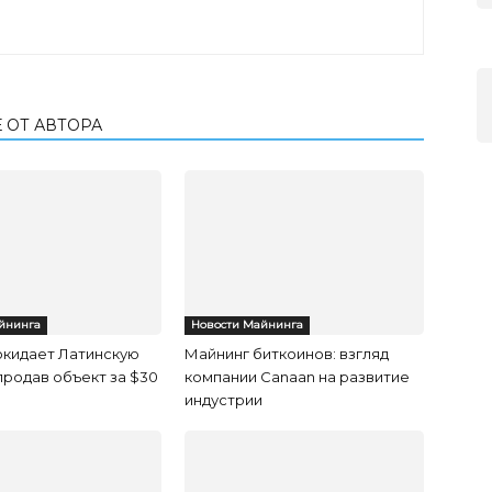
 ОТ АВТОРА
йнинга
Новости Майнинга
покидает Латинскую
Майнинг биткоинов: взгляд
продав объект за $30
компании Canaan на развитие
индустрии