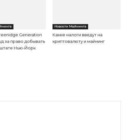
йнинга
Новости Майнинга
eenidge Generation
Какие налоги введут на
уд за право добывать
криптовалюту и майнинг
 штате Нью-Йорк