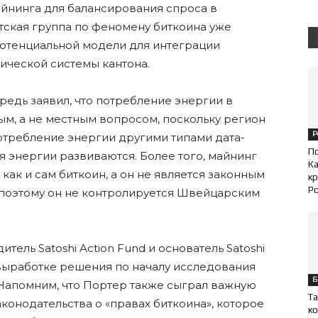
йнинга для балансирования спроса в
ская группа по феномену биткоина уже
 потенциальной модели для интеграции
ической системы кантона.
редь заявил, что потребление энергии в
м, а не местным вопросом, поскольку регион
Р
отребление энергии другими типами дата-
П
ия энергии развиваются. Более того, майнинг
Ка
как и сам биткоин, а он не является законным
кр
Ро
поэтому он не контролируется Швейцарским
тель Satoshi Action Fund и основатель Satoshi
в выработке решения по началу исследования
Б
 Напомним, что Портер также сыграл важную
Та
аконодательства о «правах биткоина», которое
ко