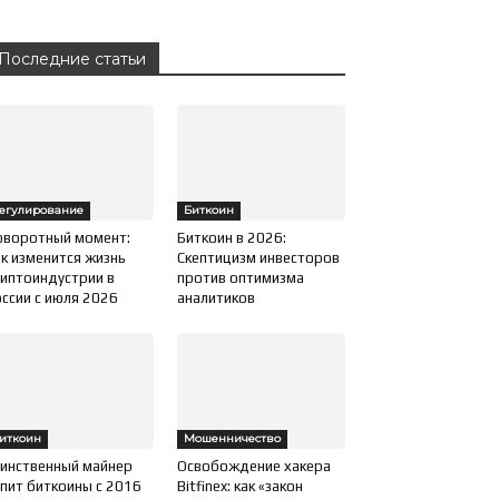
Последние статьи
егулирование
Биткоин
оворотный момент:
Биткоин в 2026:
к изменится жизнь
Скептицизм инвесторов
иптоиндустрии в
против оптимизма
ссии с июля 2026
аналитиков
иткоин
Мошенничество
инственный майнер
Освобождение хакера
пит биткоины с 2016
Bitfinex: как «закон