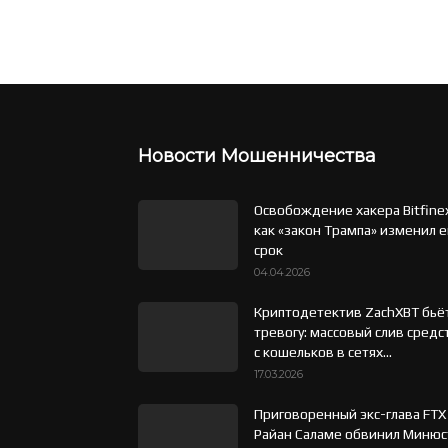
Новости Мошенничества
Освобождение хакера Bitfine
как «закон Трампа» изменил е
срок
04.04.2026
Криптодетектив ZachXBT бьё
тревогу: массовый слив средс
с кошельков в сетях...
17.03.2026
Приговоренный экс-глава FTX
Райан Саламе обвинил Минюс