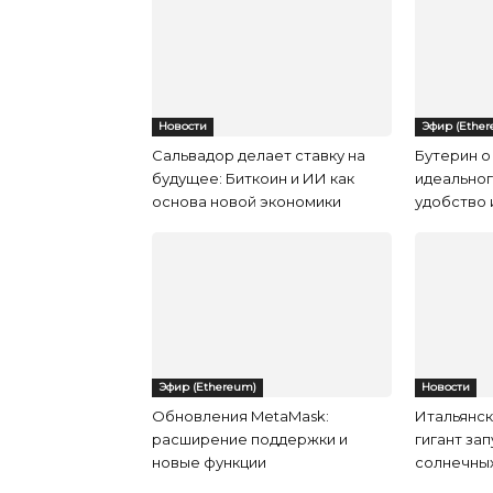
Новости
Эфир (Ethe
Сальвадор делает ставку на
Бутерин о
будущее: Биткоин и ИИ как
идеальног
основа новой экономики
удобство 
Эфир (Ethereum)
Новости
Обновления MetaMask:
Итальянск
расширение поддержки и
гигант за
новые функции
солнечных