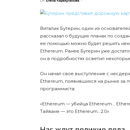
От
Елена Каракуланова
-
Виталик Бутерин, один из основателе
рассказал о будущих планах по созд
ее помощью можно будет решить нек
Ethereum. Ранее Бутерин уже достат
он в подробностях осветил некоторые
Он начал свое выступление с несдер
Ethereum, появившихся на рынке за 
программиста:
«Ethereum — убийца Ethereum… Ether
Тайване — это Ethereum…2.0»
Нас ждут великие дела