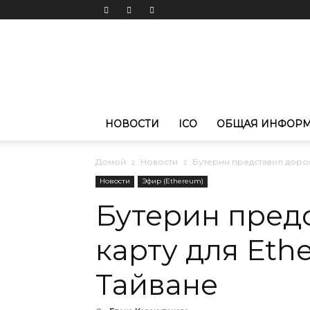
Новости
криптовалют
CoinPortal.RU
НОВОСТИ
ICO
ОБЩАЯ ИНФОР
Домой
Новости
Бутерин представил дорож
Новости
Эфир (Ethereum)
Бутерин пред
карту для Eth
Тайване