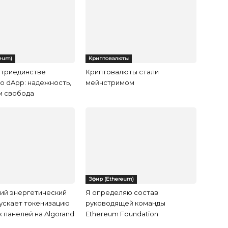
reum)
Криптовалюты
 триединстве
Криптовалюты стали
о dApp: надежность,
мейнстримом
и свобода
Эфир (Ethereum)
ий энергетический
Я определяю состав
пускает токенизацию
руководящей команды
 панелей на Algorand
Ethereum Foundation