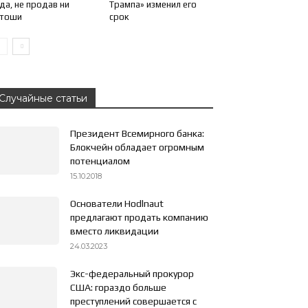
да, не продав ни
Трампа» изменил его
атоши
срок
Случайные статьи
Президент Всемирного банка:
Блокчейн обладает огромным
потенциалом
15.10.2018
Основатели Hodlnaut
предлагают продать компанию
вместо ликвидации
24.03.2023
Экс-федеральный прокурор
США: гораздо больше
преступлений совершается с