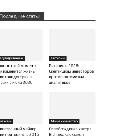
Последние статьи
егулирование
Биткоин
оворотный момент:
Биткоин в 2026:
к изменится жизнь
Скептицизм инвесторов
иптоиндустрии в
против оптимизма
ссии с июля 2026
аналитиков
иткоин
Мошенничество
инственный майнер
Освобождение хакера
пит биткоины с 2016
Bitfinex: как «закон