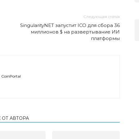
Следующая статья
SingularityNET запустит ICO для сбора 36
миллионов $ на развертывание ИИ
платформы
CoinPortal
 ОТ АВТОРА