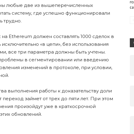
го
чтены любые две из вышеперечисленных
с
отать систему, где успешно функционировали
ь трудно.
 на Ethereum должен составлять 1000 сделок в
ь исключительно «в цепи», без использования
ми, все три параметра должны быть учтены.
 проблемы в сегментировании или введению
овления изменений в протоколе, при условии,
ной.
тва выполнения работы к доказательству доли
т переход займет от трех до пяти лет. При этом
енения произойдут уже в краткосрочной
этих обновлений.