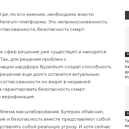
где, по его мнению, необходимо внести
thereum-платформы. Это неприкосновенность
ласованности, безопасность смарт-
ых сфер решение уже существует и находится
Р
 Так, для решения проблем с
П
ации хардфорк Byzantium создал способность
Ка
кр
 решение еще долго останется актуальным.
Ро
огласованности он видит в недавней
а гарантировать безопасность смарт-
я верификация.
облема масштабирования. Бутерин объяснил,
Б
ие и безопасность вместе представляют собой
Та
ко
ставлять собой реальную угрозу. И хотя сейчас