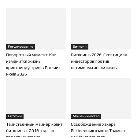
Регулирование
Биткоин
Поворотный момент: Как
Биткоин в 2026: Скептицизм
изменится жизнь
инвесторов против
криптоиндустрии в России с
оптимизма аналитиков
июля 2026
Биткоин
Мошенничество
Таинственный майнер копит
Освобождение хакера
биткоины с 2016 года, не
Bitfinex: как «закон Трампа»
продав ни сатоши
изменил его срок