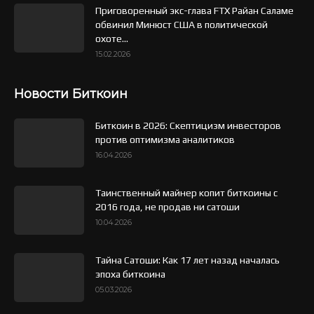
Приговоренный экс-глава FTX Райан Саламе
обвинил Минюст США в политической
охоте...
15.02.2026
Новости Биткоин
Биткоин в 2026: Скептицизм инвесторов
против оптимизма аналитиков
16.04.2026
Таинственный майнер копит биткоины с
2016 года, не продав ни сатоши
10.04.2026
Тайна Сатоши: Как 17 лет назад началась
эпоха биткоина
05.03.2026