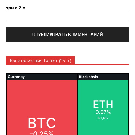
три × 2 =
Капитализация Валют (24 ч.)