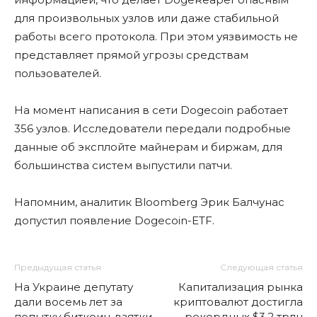
для произвольных узлов или даже стабильной
работы всего протокола. При этом уязвимость не
представляет прямой угрозы средствам
пользователей.
На момент написания в сети Dogecoin работает
356 узлов. Исследователи передали подробные
данные об эксплойте майнерам и биржам, для
большинства систем выпустили патчи.
Напомним, аналитик Bloomberg Эрик Балчунас
допустил появление Dogecoin-ETF.
Предыдущая статья
Следующая статья
На Украине депутату
Капитализация рынка
дали восемь лет за
криптовалют достигла
попытку биткоин-взятки
рекордных $3,2 трлн