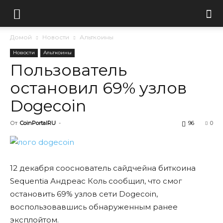
Домой
Новости
Альткоины
Новости
Альткоины
Пользователь
остановил 69% узлов
Dogecoin
От
CoinPortalRU
-
96
0
12 декабря сооснователь сайдчейна биткоина
Sequentia Андреас Коль сообщил, что смог
остановить 69% узлов сети Dogecoin,
воспользовавшись обнаруженным ранее
эксплойтом.