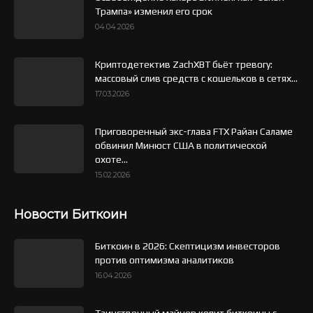
Трампа» изменил его срок
04.04.2026
Криптодетектив ZachXBT бьёт тревогу:
массовый слив средств с кошельков в сетях...
17.03.2026
Приговоренный экс-глава FTX Райан Саламе
обвинил Минюст США в политической
охоте...
15.02.2026
Новости Биткоин
Биткоин в 2026: Скептицизм инвесторов
против оптимизма аналитиков
16.04.2026
Таинственный майнер копит биткоины с