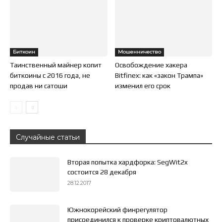
Биткоин
Мошенничество
Таинственный майнер копит
Освобождение хакера
биткоины с 2016 года, не
Bitfinex: как «закон Трампа»
продав ни сатоши
изменил его срок
Случайные статьи
Вторая попытка хардфорка: SegWit2x
состоится 28 декабря
28.12.2017
Южнокорейский финрегулятор
присоединился к проверке криптовалютных