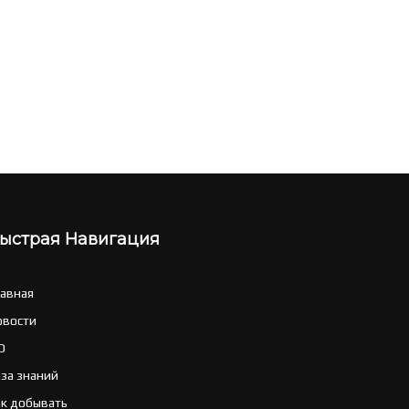
ыстрая Навигация
лавная
овости
O
аза знаний
ак добывать