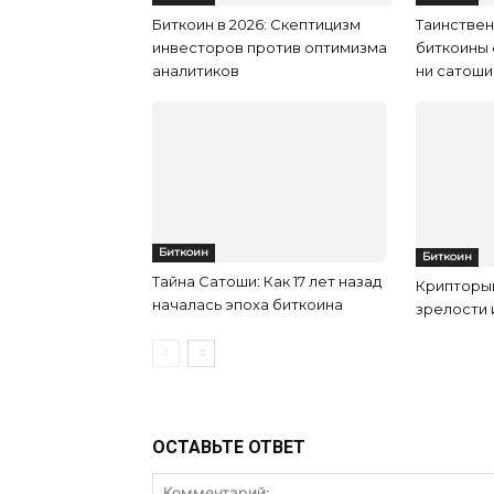
Биткоин в 2026: Скептицизм
Таинствен
инвесторов против оптимизма
биткоины с
аналитиков
ни сатоши
Биткоин
Биткоин
Тайна Сатоши: Как 17 лет назад
Крипторын
началась эпоха биткоина
зрелости 
ОСТАВЬТЕ ОТВЕТ