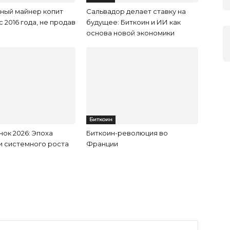
ный майнер копит
Сальвадор делает ставку на
 2016 года, не продав
будущее: Биткоин и ИИ как
основа новой экономики
Биткоин
ок 2026: Эпоха
Биткоин-революция во
и системного роста
Франции