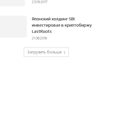
23.09.2017
Японский холдинг SBI
инвестировал в криптобиржу
LastRoots
21.08.2018
Загрузить больше