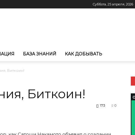
Суббота, 25 апреля, 2026
МАЦИЯ
БАЗА ЗНАНИЙ
КАК ДОБЫВАТЬ
ния, Биткоин!
ния, Биткоин!
173
0
пор, как Сатоши Накамото объявил о создании