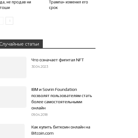
да, не продав ни
Трампа» изменил его
атоши
срок
Случайные статьи
Что означает фигитал NFT
30.04.2023
IBM и Sovrin Foundation
позволят пользователям стать
более самостоятельными
онлайн
09.04.2018
Как купить биткоин онлайн на
Bitcoin.com