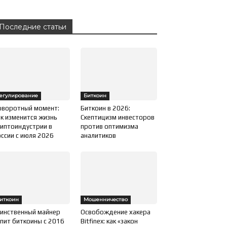
Последние статьи
егулирование
Биткоин
оворотный момент:
Биткоин в 2026:
к изменится жизнь
Скептицизм инвесторов
иптоиндустрии в
против оптимизма
ссии с июля 2026
аналитиков
иткоин
Мошенничество
инственный майнер
Освобождение хакера
пит биткоины с 2016
Bitfinex: как «закон