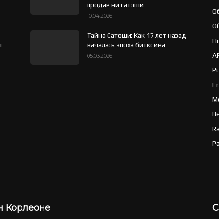
продав ни сатоши
О
10.04.2026
О
Тайна Сатоши: Как 17 лет назад
Пс
т
началась эпоха биткоина
A
05.03.2026
Pu
Em
Mo
В
R
Ра
н Корлеоне
С