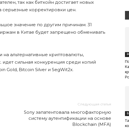
телен, так как биткойн достигает новых
а серьезные корректировки цен.
ольшое значение по другим причинам. 31
 биржам в Китае будет запрещено обменивать
 на альтернативные криптовалюты,
Р
к. идет сильная конкуренция среди копий
П
Ка
n Gold, Bitcoin Silver и SegWit2x.
кр
Ро
Следующая статья
Sony запатентовала многофакторную
Б
систему аутентификации на основе
Та
Blockchain (MFA)
ко