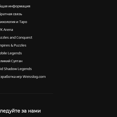
бщая информация
братная связь
ихология и Таро
FK Arena
zzles and Conquest
pires & Puzzles
bile Legends
еликий Султан
aid Shadow Legends
зработка игр Weisslog.com
ледуйте за нами