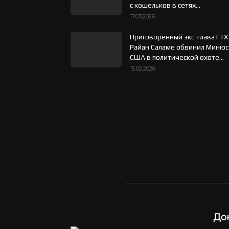
с кошельков в сетях...
17.03.2026
Приговоренный экс-глава FTX
Райан Саламе обвинил Минюс
США в политической охоте...
15.02.2026
До