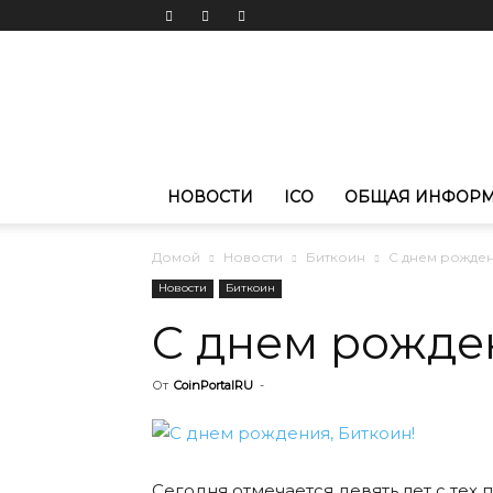
Новости
криптовалют
CoinPortal.RU
НОВОСТИ
ICO
ОБЩАЯ ИНФОР
Домой
Новости
Биткоин
С днем ​​рожде
Новости
Биткоин
С днем ​​рожде
От
CoinPortalRU
-
Сегодня отмечается девять лет с тех 