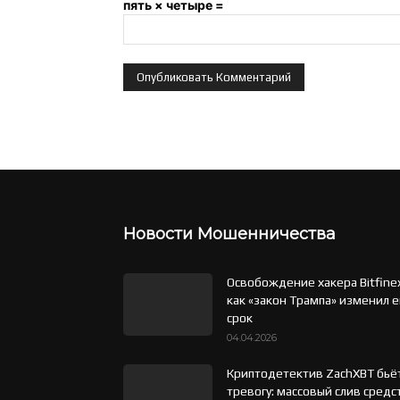
пять × четыре =
Новости Мошенничества
Освобождение хакера Bitfine
как «закон Трампа» изменил е
срок
04.04.2026
Криптодетектив ZachXBT бьё
тревогу: массовый слив средс