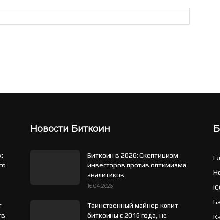
Новости Биткоин
Б
x:
Биткоин в 2026: Скептицизм
Г
го
инвесторов против оптимизма
Н
аналитиков
16.04.2026
IC
Б
т
Таинственный майнер копит
тв
биткоины с 2016 года, не
К