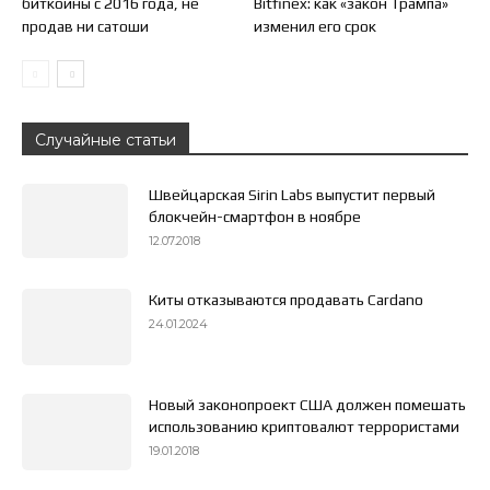
биткоины с 2016 года, не
Bitfinex: как «закон Трампа»
продав ни сатоши
изменил его срок
Случайные статьи
Швейцарская Sirin Labs выпустит первый
блокчейн-смартфон в ноябре
12.07.2018
Киты отказываются продавать Cardano
24.01.2024
Новый законопроект США должен помешать
использованию криптовалют террористами
19.01.2018