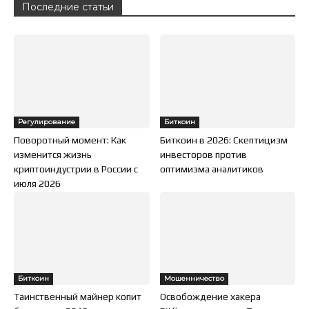
Последние статьи
Регулирование
Биткоин
Поворотный момент: Как
Биткоин в 2026: Скептицизм
изменится жизнь
инвесторов против
криптоиндустрии в России с
оптимизма аналитиков
июля 2026
Биткоин
Мошенничество
Таинственный майнер копит
Освобождение хакера