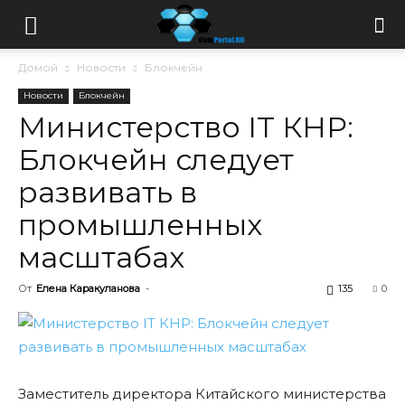
Домой
Новости
Блокчейн
Новости
Блокчейн
Министерство IT КНР:
Блокчейн следует
развивать в
промышленных
масштабах
От
Елена Каракуланова
-
135
0
Заместитель директора Китайского министерства