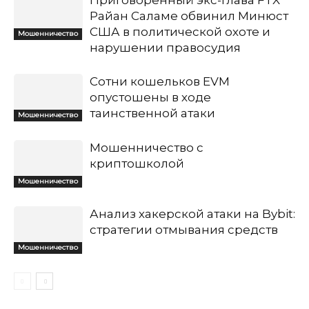
Приговоренный экс-глава FTX
Райан Саламе обвинил Минюст
США в политической охоте и
Мошенничество
нарушении правосудия
Сотни кошельков EVM
опустошены в ходе
таинственной атаки
Мошенничество
Мошенничество с
криптошколой
Мошенничество
Анализ хакерской атаки на Bybit:
стратегии отмывания средств
Мошенничество