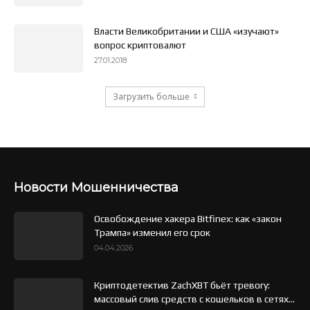
Власти Великобритании и США «изучают»
вопрос криптовалют
27.01.2018
Загрузить больше
Новости Мошенничества
Освобождение хакера Bitfinex: как «закон
Трампа» изменил его срок
04.04.2026
Криптодетектив ZachXBT бьёт тревогу:
массовый слив средств с кошельков в сетях...