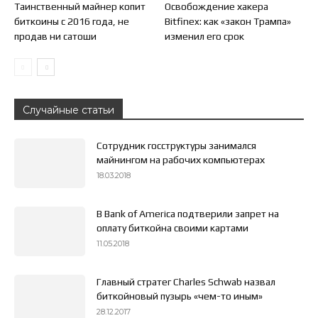
Таинственный майнер копит
Освобождение хакера
биткоины с 2016 года, не
Bitfinex: как «закон Трампа»
продав ни сатоши
изменил его срок
Случайные статьи
Сотрудник госструктуры занимался
майнингом на рабочих компьютерах
18.03.2018
В Bank of America подтверили запрет на
оплату биткойна своими картами
11.05.2018
Главный стратег Charles Schwab назвал
биткойновый пузырь «чем-то иным»
28.12.2017