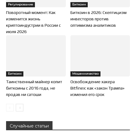
Регулирование
Биткоин
Поворотный момент: Как
Биткоин в 2026: Скептицизм
изменится жизнь
инвесторов против
криптоиндустрии в России с
оптимизма аналитиков
июля 2026
Биткоин
Мошенничество
Таинственный майнер копит
Освобождение хакера
биткоины с 2016 года, не
Bitfinex: как «закон Трампа»
продав ни сатоши
изменил его срок
Случайные статьи