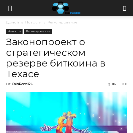
Домой
Новости
Регулирование
Новости
Регулирование
Законопроект о
стратегическом
резерве биткоина в
Техасе
От
CoinPortalRU
-
116
0