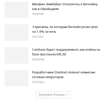
Минфин Зимбабве: Относитесь к биткойну,
как в Швейцарии
19.09.2018
3 причины, по которым биткойн резко упал
на 7,4% за ночь
20.01.2021
Coinbase будет поддерживать альткойны на
базе протокола ERC20
28.03.2018
Разработчики Starknet получат комиссии
сетевых операторов
30.07.2024
Загрузить больше